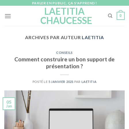
Skip
PARLER EN PUBLIC, ÇA S'APPREND !
LAETITIA
to
0
CHAUCESSE
content
ARCHIVES PAR AUTEUR
LAETITIA
CONSEILS
Comment construire un bon support de
présentation ?
POSTÉ LE
5 JANVIER 2021
PAR
LAETITIA
05
Jan