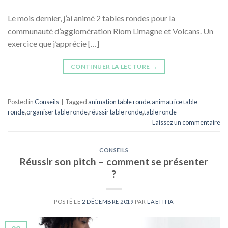
Le mois dernier, j’ai animé 2 tables rondes pour la
communauté d’agglomération Riom Limagne et Volcans. Un
exercice que j’apprécie […]
CONTINUER LA LECTURE
→
Posted in
Conseils
|
Tagged
animation table ronde
,
animatrice table
ronde
,
organiser table ronde
,
réussir table ronde
,
table ronde
Laissez un commentaire
CONSEILS
Réussir son pitch – comment se présenter
?
POSTÉ LE
2 DÉCEMBRE 2019
PAR
LAETITIA