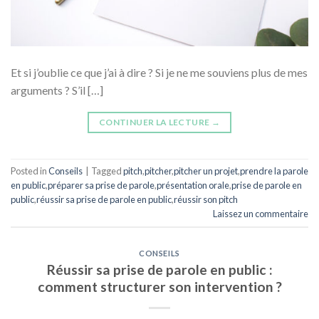
Et si j’oublie ce que j’ai à dire ? Si je ne me souviens plus de mes
arguments ? S’il […]
CONTINUER LA LECTURE
→
Posted in
Conseils
|
Tagged
pitch
,
pitcher
,
pitcher un projet
,
prendre la parole
en public
,
préparer sa prise de parole
,
présentation orale
,
prise de parole en
public
,
réussir sa prise de parole en public
,
réussir son pitch
Laissez un commentaire
CONSEILS
Réussir sa prise de parole en public :
comment structurer son intervention ?