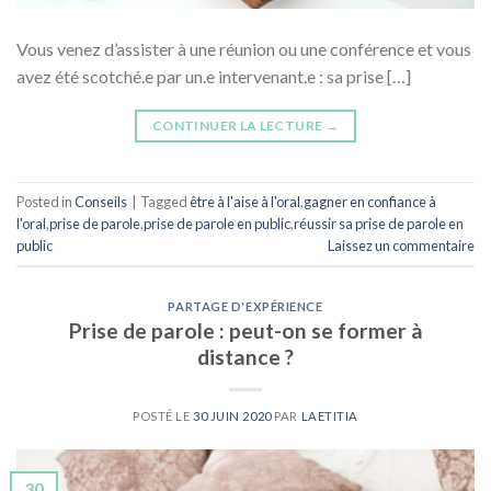
Vous venez d’assister à une réunion ou une conférence et vous
avez été scotché.e par un.e intervenant.e : sa prise […]
CONTINUER LA LECTURE
→
Posted in
Conseils
|
Tagged
être à l'aise à l'oral
,
gagner en confiance à
l'oral
,
prise de parole
,
prise de parole en public
,
réussir sa prise de parole en
public
Laissez un commentaire
PARTAGE D'EXPÉRIENCE
Prise de parole : peut-on se former à
distance ?
POSTÉ LE
30 JUIN 2020
PAR
LAETITIA
30