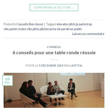
CONTINUER LA LECTURE
→
Posted in
Conseils
,
Non classé
|
Tagged
elevator pitch
,
je parle trop
vite
,
parler moins vite
,
pitch
,
pitcher
,
prise de parole en public
Laissez un commentaire
CONSEILS
6 conseils pour une table ronde réussie
POSTÉ LE
9 DÉCEMBRE 2019
PAR
LAETITIA
09
Déc