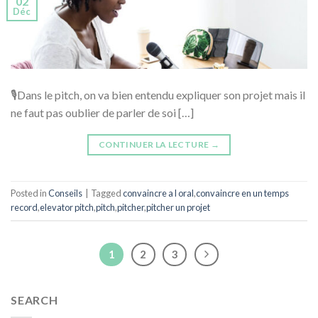
02
Déc
🎙Dans le pitch, on va bien entendu expliquer son projet mais il
ne faut pas oublier de parler de soi […]
CONTINUER LA LECTURE
→
Posted in
Conseils
|
Tagged
convaincre a l oral
,
convaincre en un temps
record
,
elevator pitch
,
pitch
,
pitcher
,
pitcher un projet
1
2
3
SEARCH