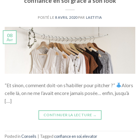
confiance en soi grâce à son look
POSTÉ LE
8 AVRIL 2020
PAR
LAETITIA
08
Avr
“Et sinon, comment doit-on s’habiller pour pitcher ?”
Alors
celle là, on ne me l’avait encore jamais posée… enfin, jusqu’à
[…]
CONTINUER LA LECTURE
→
Posted in
Conseils
|
Tagged
confiance en soi
,
elevator